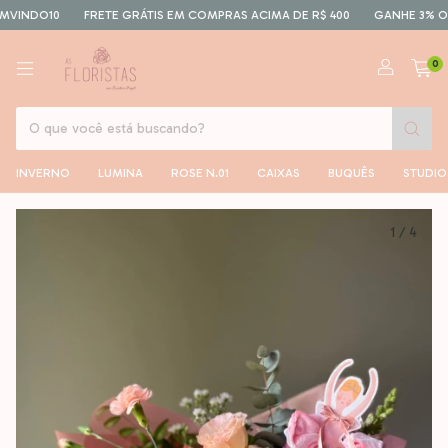
O10
FRETE GRÁTIS EM COMPRAS ACIMA DE R$ 400
GANHE 3% OFF NO P
0
INVERNO
LUMINA
ROSE N.01
CAIXAS
BUQUÊS
STUDIO
1
/
4