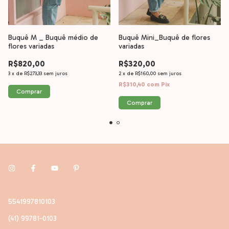
Buquê M _ Buquê médio de
Buquê Mini_Buquê de flores
flores variadas
variadas
R$820,00
R$320,00
3
x
de
R$273,33
sem juros
2
x
de
R$160,00
sem juros
R$310,40
com
Pix
Comprar
Comprar
5541997810103
(41) 99781-0103